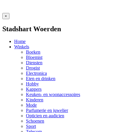
×
Stadshart Woerden
Home
Winkels
Boeken
Bloemist
Diensten
Drogist
Electronica
Eten en drinken
Hobby
Kappers
Keuken- en woonaccessoires
Kinderen
Mode
Parfumerie en juwelier
Opticien en audicien
Schoenen
Sport
Telecom